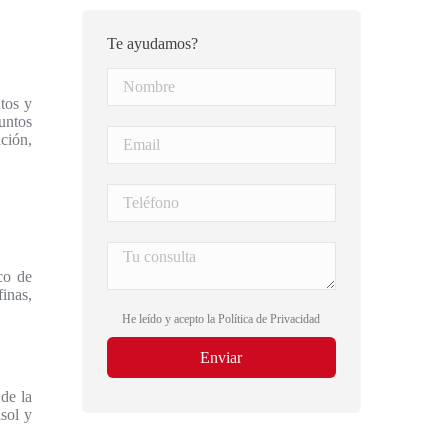
Te ayudamos?
tos y
untos
ación,
co de
finas,
He leído y acepto la
Política de Privacidad
 de la
isol y