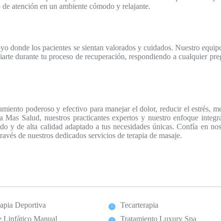
o de atención en un ambiente cómodo y relajante.
o donde los pacientes se sientan valorados y cuidados. Nuestro equipo
uiarte durante tu proceso de recuperación, respondiendo a cualquier pre
miento poderoso y efectivo para manejar el dolor, reducir el estrés, m
ia Mas Salud, nuestros practicantes expertos y nuestro enfoque integra
do y de alta calidad adaptado a tus necesidades únicas. Confía en nos
través de nuestros dedicados servicios de terapia de masaje.
rapia Deportiva
Tecarterapia
e Linfático Manual
Tratamiento Luxury Spa