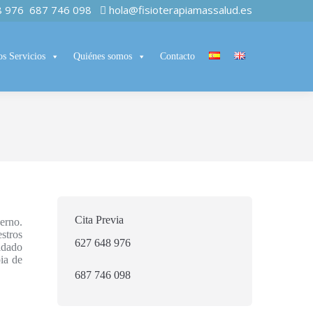
8 976
687 746 098
hola@fisioterapiamassalud.es
os Servicios
Quiénes somos
Contacto
Cita Previa
erno.
stros
627 648 976
idado
ia de
687 746 098