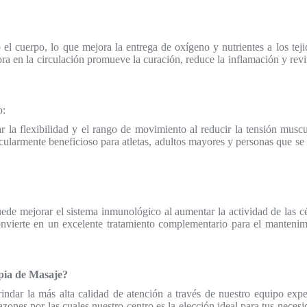
 el cuerpo, lo que mejora la entrega de oxígeno y nutrientes a los teji
ora en la circulación promueve la curación, reduce la inflamación y revi
o:
 la flexibilidad y el rango de movimiento al reducir la tensión muscu
ticularmente beneficioso para atletas, adultos mayores y personas que se
ede mejorar el sistema inmunológico al aumentar la actividad de las cé
convierte en un excelente tratamiento complementario para el mantenim
pia de Masaje?
ndar la más alta calidad de atención a través de nuestro equipo expe
ones por las cuales nuestro centro es la elección ideal para tus neces