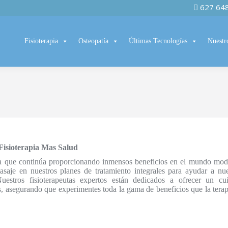
627 64
Fisioterapia
Osteopatía
Últimas Tecnologías
Nuestr
Fisioterapia Mas Salud
gua que continúa proporcionando inmensos beneficios en el mundo mod
saje en nuestros planes de tratamiento integrales para ayudar a nue
uestros fisioterapeutas expertos están dedicados a ofrecer un cu
s, asegurando que experimentes toda la gama de beneficios que la terap