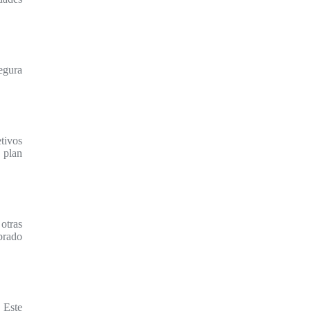
segura
tivos
 plan
 otras
ibrado
 Este