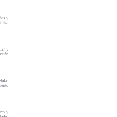
dos y
taliza
lar y
 están
lulas
iento
rto y
idades