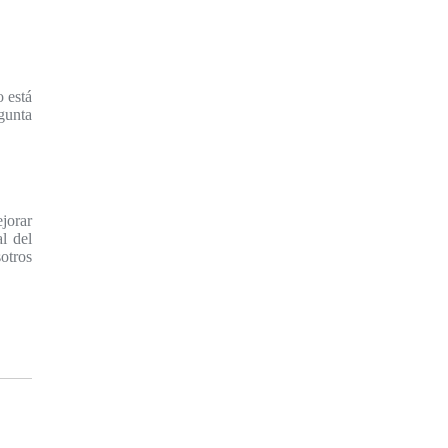
 está
gunta
ejorar
l del
otros